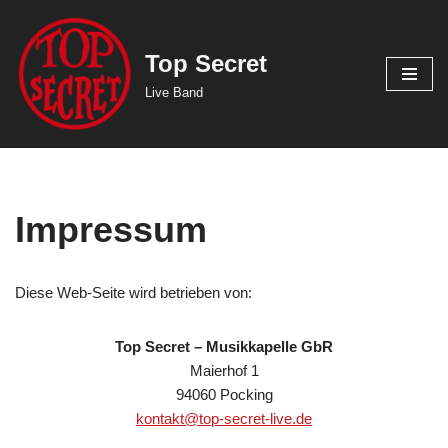
Zum
Top Secret
Inhalt
Live Band
springen
Impressum
Diese Web-Seite wird betrieben von:
Top Secret – Musikkapelle GbR
Maierhof 1
94060 Pocking
kontakt@top-secret-live.de