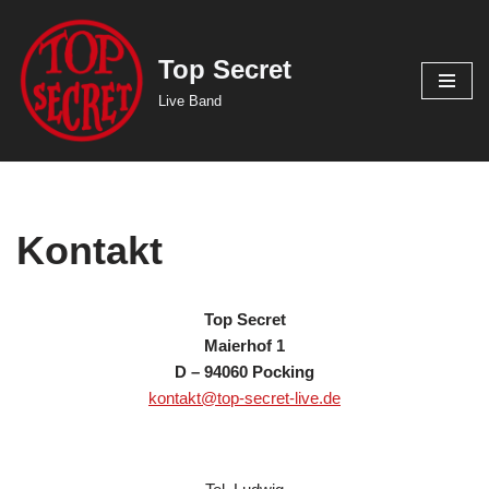
Zum
Top Secret
Inhalt
Live Band
springen
Kontakt
Top Secret
Maierhof 1
D – 94060 Pocking
kontakt@top-secret-live.de